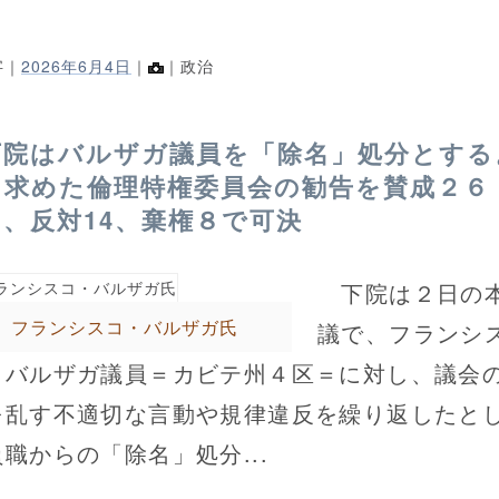
字｜
2026年6月4日
｜
｜政治
下院はバルザガ議員を「除名」処分とする
う求めた倫理特権委員会の勧告を賛成２６
５、反対14、棄権８で可決
下院は２日の
フランシスコ・バルザガ氏
議で、フランシ
・バルザガ議員＝カビテ州４区＝に対し、議会
を乱す不適切な言動や規律違反を繰り返したと
職からの「除名」処分...