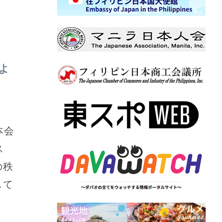
よ
本会
ス
の秩
して