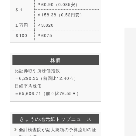
Ｐ60.90（0.085安）
＄１
￥158.38（0.52円安）
１万円
Ｐ3,820
＄100
Ｐ6075
株価
比証券取引所株価指数
＝6,290.35（前回比12.40△）
日経平均株価
＝65,606.71（前回比76.55▼）
きょうの地元紙トップニュース
会計検査院が副大統領の予算流用の証