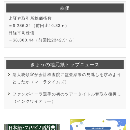
株価
比証券取引所株価指数
＝6,286.31（前回比10.33▼）
日経平均株価
＝66,300.44（前回比2342.91△）
きょうの地元紙トップニュース
副大統領室が会計検査院に監査結果の見逃しを求めよう
としたか（マニラタイムズ）
ファンがイーラ選手の初のツアータイトル奪取を後押し
（インクワイアラ―）