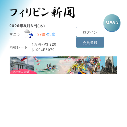
MENU
2026年8月6日(木)
ログイン
マニラ
29度
-
25度
会員登録
1万円=P3,820
両替レート
$100=P6070