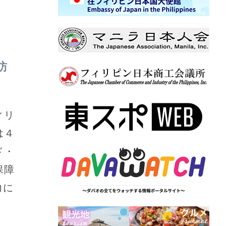
訪
ィリ
は４
ド・
保障
力に