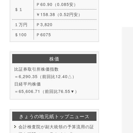
Ｐ60.90（0.085安）
＄１
￥158.38（0.52円安）
１万円
Ｐ3,820
＄100
Ｐ6075
株価
比証券取引所株価指数
＝6,290.35（前回比12.40△）
日経平均株価
＝65,606.71（前回比76.55▼）
きょうの地元紙トップニュース
会計検査院が副大統領の予算流用の証