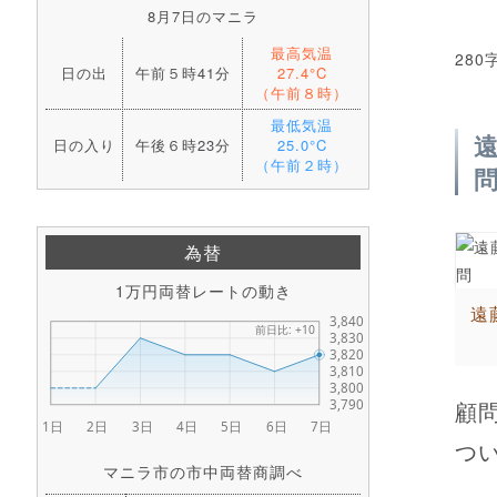
8月7日のマニラ
最高気温
280
日の出
午前５時41分
27.4°C
（午前８時）
最低気温
日の入り
午後６時23分
25.0°C
（午前２時）
為替
1万円両替レートの動き
遠
顧
つ
マニラ市の市中両替商調べ