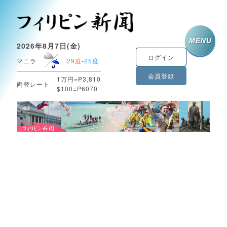
MENU
2026年8月7日(金)
ログイン
マニラ
29度
-
25度
会員登録
1万円=P3,810
両替レート
$100=P6070