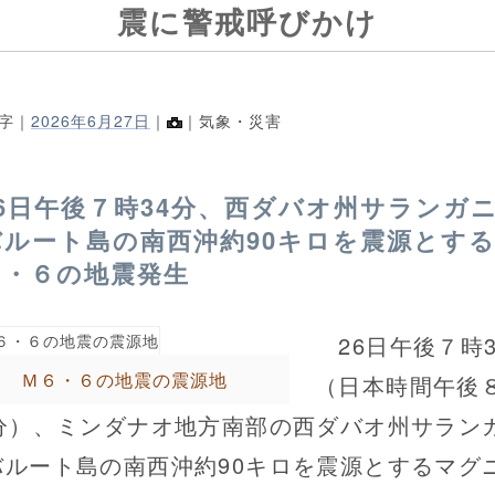
震に警戒呼びかけ
5字｜
2026年6月27日
｜
｜気象・災害
26日午後７時34分、西ダバオ州サランガ
バルート島の南西沖約90キロを震源とす
６・６の地震発生
26日午後７時3
Ｍ６・６の地震の震源地
（日本時間午後
4分）、ミンダナオ地方南部の西ダバオ州サラン
バルート島の南西沖約90キロを震源とするマグ