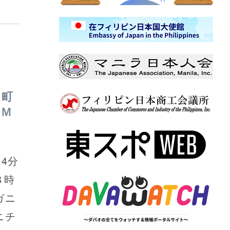
ニ町
るＭ
4分
８時
ガニ
ニチ