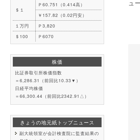
ュー
Ｐ60.751（0.414高）
＄１
￥157.82（0.02円安）
１万円
Ｐ3,820
＄100
Ｐ6070
株価
比証券取引所株価指数
＝6,286.31（前回比10.33▼）
日経平均株価
＝66,300.44（前回比2342.91△）
きょうの地元紙トップニュース
副大統領室が会計検査院に監査結果の