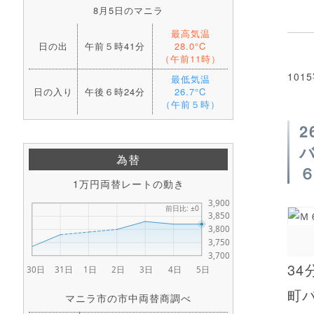
8月5日のマニラ
最高気温
日の出
午前５時41分
28.0°C
（午前11時）
101
最低気温
日の入り
午後６時24分
26.7°C
（午前５時）
為替
1万円両替レートの動き
3
町
マニラ市の市中両替商調べ