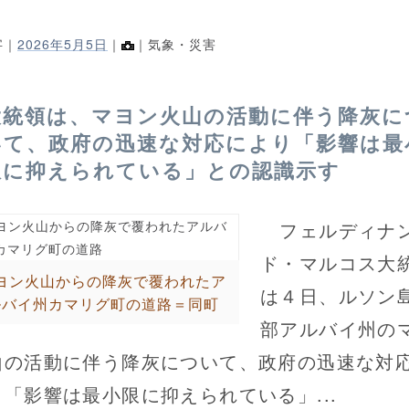
字｜
2026年5月5日
｜
｜気象・災害
大統領は、マヨン火山の活動に伴う降灰に
いて、政府の迅速な対応により「影響は最
限に抑えられている」との認識示す
フェルディナ
ド・マルコス大
ヨン火山からの降灰で覆われたア
は４日、ルソン
ルバイ州カマリグ町の道路＝同町
部アルバイ州の
山の活動に伴う降灰について、政府の迅速な対
り「影響は最小限に抑えられている」...