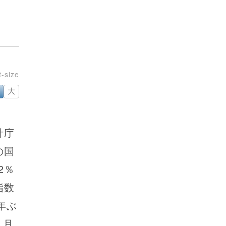
大
計庁
の国
2％
指数
年ぶ
５月