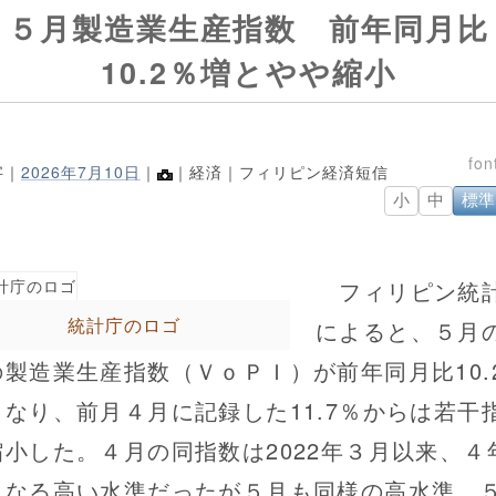
５月製造業生産指数 前年同月比
10.2％増とやや縮小
字｜
2026年7月10日
｜
｜経済｜フィリピン経済短信
小
中
標準
フィリピン統
統計庁のロゴ
によると、５月
の製造業生産指数（ＶｏＰＩ）が前年同月比10.
となり、前月４月に記録した11.7％からは若干
縮小した。４月の同指数は2022年３月以来、４
となる高い水準だったが５月も同様の高水準。