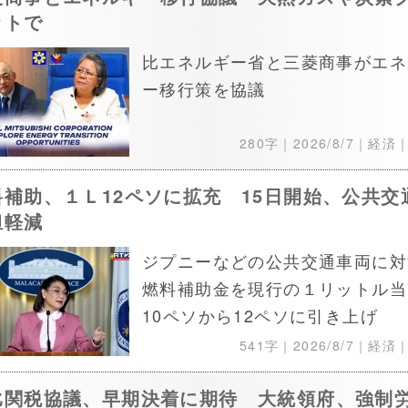
ットで
比エネルギー省と三菱商事がエネ
ー移行策を協議
280字｜
2026/8/7
｜経済
料補助、１Ｌ12ペソに拡充 15日開始、公共交
担軽減
ジプニーなどの公共交通車両に対
燃料補助金を現行の１リットル当
10ペソから12ペソに引き上げ
541字｜
2026/8/7
｜経済
比関税協議、早期決着に期待 大統領府、強制