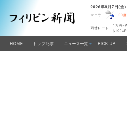
2026年8月7日(金)
マニラ
29度
1万円=P
両替レート
$100=P
HOME
トップ記事
ニュース一覧
PICK UP