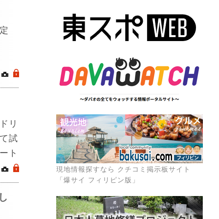
定
｜
.
ドリ
て試
ート
｜
.
現地情報探すなら クチコミ掲示板サイト
「爆サイ フィリピン版」
し