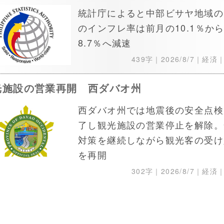
統計庁によると中部ビサヤ地域の
のインフレ率は前月の10.1％か
8.7％へ減速
439字｜
2026/8/7
｜経済
光施設の営業再開 西ダバオ州
西ダバオ州では地震後の安全点検
了し観光施設の営業停止を解除。
対策を継続しながら観光客の受け
を再開
302字｜
2026/8/7
｜経済