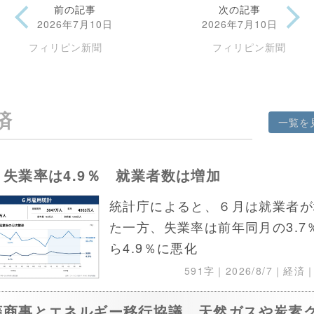
前の記事
次の記事
2026年7月10日
2026年7月10日
フィリピン新聞
フィリピン新聞
済
一覧を
月失業率は4.9％ 就業者数は増加
統計庁によると、６月は就業者が
た一方、失業率は前年同月の3.7
ら4.9％に悪化
591字｜
2026/8/7
｜経済
菱商事とエネルギー移行協議 天然ガスや炭素