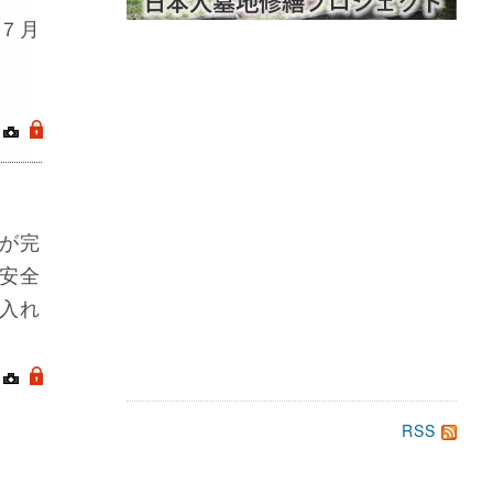
７月
ら
｜
.
が完
安全
入れ
｜
.
RSS