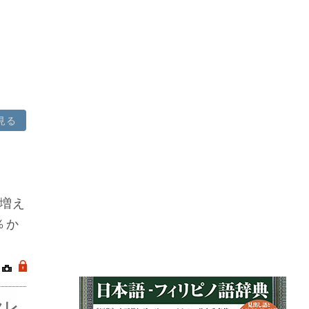
見る
増え
％か
｜
.
クレ