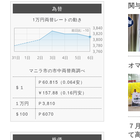
関
為替
1万円両替レートの動き
オ
マニラ市の市中両替商調べ
Ｐ60.815（0.064安）
＄１
￥157.88（0.16円安）
１万円
Ｐ3,810
＄100
Ｐ6070
７
て
株価