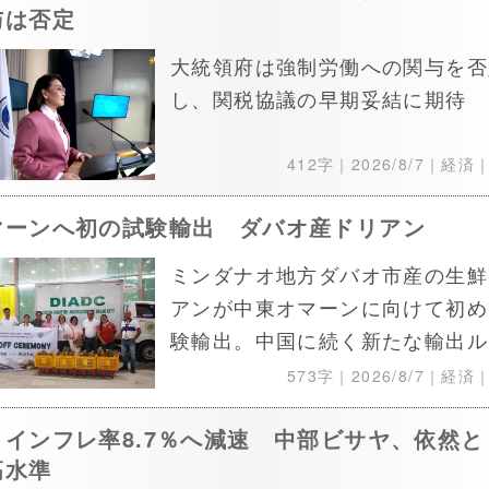
与は否定
大統領府は強制労働への関与を否
し、関税協議の早期妥結に期待
412字｜
2026/8/7
｜経済
マーンへ初の試験輸出 ダバオ産ドリアン
ミンダナオ地方ダバオ市産の生鮮
アンが中東オマーンに向けて初め
験輸出。中国に続く新たな輸出ル
573字｜
2026/8/7
｜経済
月インフレ率8.7％へ減速 中部ビサヤ、依然と
高水準