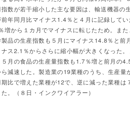
同指数が若干縮小した主な要因は、輸送機器の
が前年同月比マイナス1.4％と４月に記録してい
.8％増から１カ月でマイナスに転じたため。また
学製品の生産指数も５月にマイナス14.8％と前
イナス2.1％からさらに縮小幅が大きくなった。
、５月の食品の生産量指数も1.7％増と前月の4.
から減速した。製造業の19業種のうち、生産量
同期比で増えた業種が12で、逆に減った業種は
った。（８日・インクワイアラー）