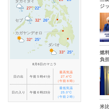
ジ
燃
負
8月6日のマニラ
最高気温
日の出
午前５時41分
27.4°C
（午前８時）
最低気温
日の入り
午後６時23分
25.0°C
（午前２時）
米