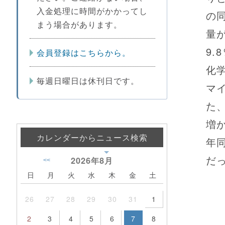
入金処理に時間がかかってし
の
まう場合があります。
量
9
会員登録はこちらから。
化
毎週日曜日は休刊日です。
マ
た
増
カレンダーからニュース検索
年
だ
2026年
8月
<<
日
月
火
水
木
金
土
26
27
28
29
30
31
1
2
3
4
5
6
7
8