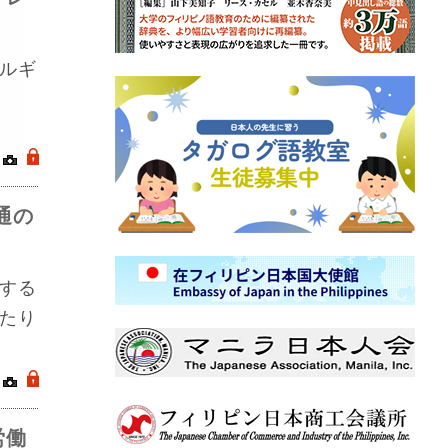
ルギ
｜
.
通の
する
たり
｜
.
労働