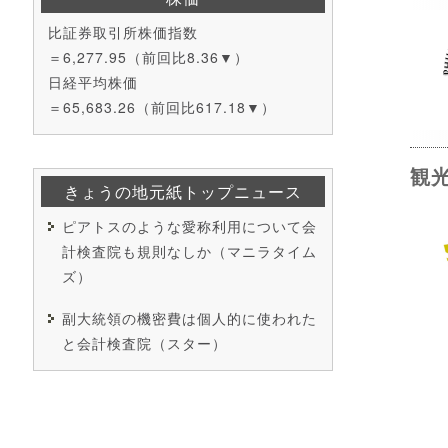
比証券取引所株価指数
＝6,277.95（前回比8.36▼）
日経平均株価
＝65,683.26（前回比617.18▼）
観
きょうの地元紙トップニュース
ピアトスのような愛称利用について会
計検査院も規則なしか（マニラタイム
ズ）
副大統領の機密費は個人的に使われた
と会計検査院（スター）