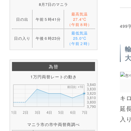
8月7日のマニラ
最高気温
日の出
午前５時41分
27.4°C
（午前８時）
499
最低気温
日の入り
午後６時23分
25.0°C
（午前２時）
為替
1万円両替レートの動き
キ
延
入り
マニラ市の市中両替商調べ