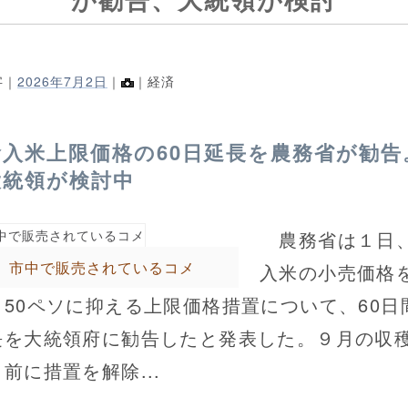
字｜
2026年7月2日
｜
｜経済
輸入米上限価格の60日延長を農務省が勧告
大統領が検討中
農務省は１日
市中で販売されているコメ
入米の小売価格
ロ50ペソに抑える上限価格措置について、60日
長を大統領府に勧告したと発表した。９月の収
前に措置を解除...