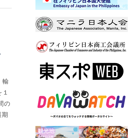
。
、輸
を１
間の
穫期