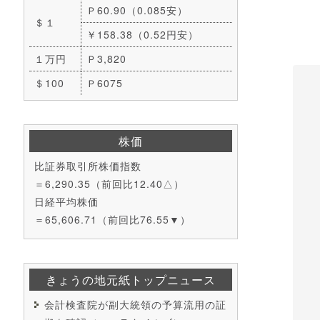
Ｐ60.90（0.085安）
＄１
￥158.38（0.52円安）
１万円
Ｐ3,820
＄100
Ｐ6075
株価
比証券取引所株価指数
＝6,290.35（前回比12.40△）
日経平均株価
＝65,606.71（前回比76.55▼）
きょうの地元紙トップニュース
会計検査院が副大統領の予算流用の証