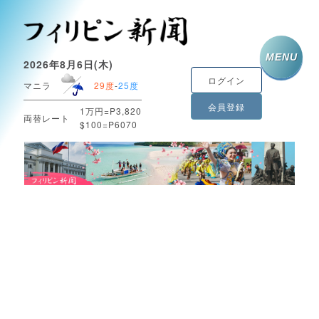
MENU
2026年8月6日(木)
ログイン
マニラ
29度
-
25度
会員登録
1万円=P3,820
両替レート
$100=P6070