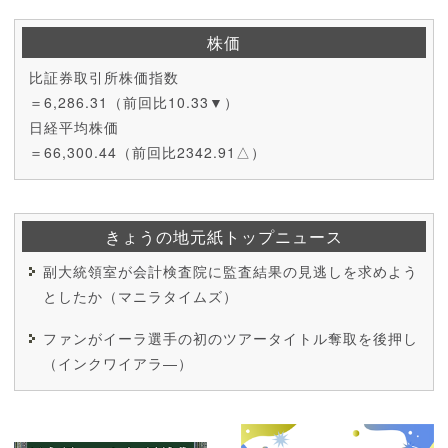
株価
比証券取引所株価指数
＝6,286.31（前回比10.33▼）
日経平均株価
＝66,300.44（前回比2342.91△）
きょうの地元紙トップニュース
副大統領室が会計検査院に監査結果の見逃しを求めよう
としたか（マニラタイムズ）
ファンがイーラ選手の初のツアータイトル奪取を後押し
（インクワイアラ―）