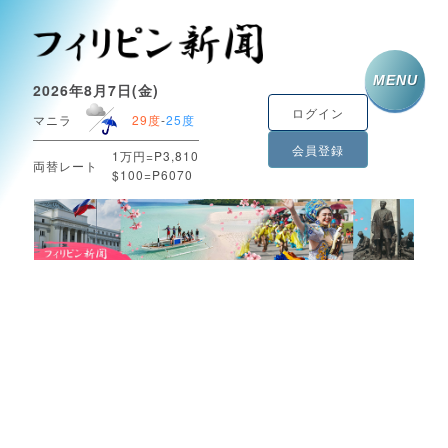
MENU
2026年8月7日(金)
ログイン
マニラ
29度
-
25度
会員登録
1万円=P3,810
両替レート
$100=P6070