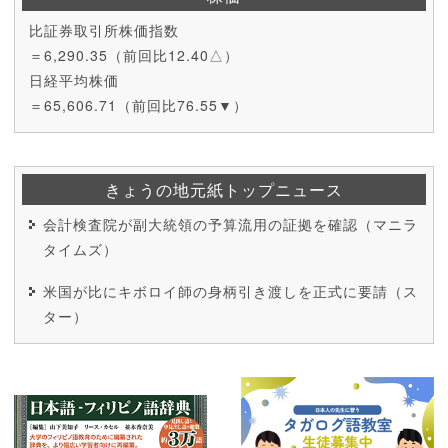
比証券取引所株価指数
＝6,290.35（前回比12.40△）
日経平均株価
＝65,606.71（前回比76.55▼）
きょうの地元紙トップニュース
会計検査院が副大統領の予算流用の証拠を確認（マニラ
タイムズ）
米国が比にキボロイ師の身柄引き渡しを正式に要請（ス
ター）