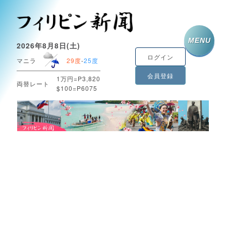
MENU
2026年8月8日(土)
ログイン
マニラ
29度
-
25度
会員登録
1万円=P3,820
両替レート
$100=P6075