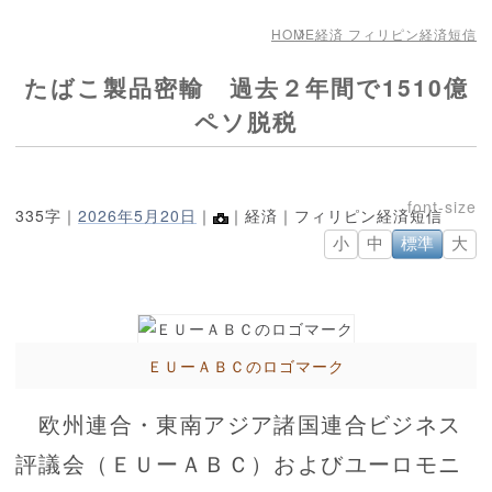
HOME
経済 フィリピン経済短信
たばこ製品密輸 過去２年間で1510億
ペソ脱税
335字｜
2026年5月20日
｜
｜経済｜フィリピン経済短信
小
中
標準
大
ＥＵーＡＢＣのロゴマーク
欧州連合・東南アジア諸国連合ビジネス
評議会（ＥＵーＡＢＣ）およびユーロモニ