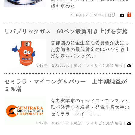
施を求めた
.
674字｜
2026/8/8
｜経済｜
リパブリックガス 60ペソ最賃引き上げを実施
首都圏の賃金生産性委員会が決定し
た労働者の最低賃金の85ペソ引き上
げ決定をパシッグ...
342字｜
2026/8/8
｜経済｜フィリピン経済短信｜
セミララ・マイニング＆パワー 上半期純益が
２％増
有力実業家のイシドロ・コンスンヒ
氏が経営する炭鉱・発電企業大手の
セミララ・マイニン...
332字｜
2026/8/8
｜経済｜フィリピン経済短信｜