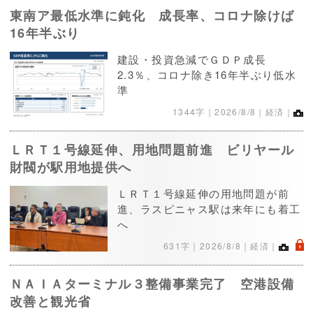
東南ア最低水準に鈍化 成長率、コロナ除けば
16年半ぶり
建設・投資急減でＧＤＰ成長
2.3％、コロナ除き16年半ぶり低水
準
1344字｜
2026/8/8
｜経済｜
ＬＲＴ１号線延伸、用地問題前進 ビリヤール
財閥が駅用地提供へ
ＬＲＴ１号線延伸の用地問題が前
進、ラスピニャス駅は来年にも着工
へ
.
631字｜
2026/8/8
｜経済｜
ＮＡＩＡターミナル３整備事業完了 空港設備
改善と観光省