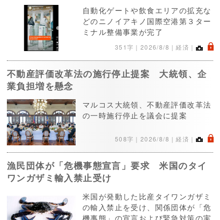
自動化ゲートや飲食エリアの拡充な
どのニノイアキノ国際空港第３ター
ミナル整備事業が完了
.
351字｜
2026/8/8
｜経済｜
不動産評価改革法の施行停止提案 大統領、企
業負担増を懸念
マルコス大統領、不動産評価改革法
の一時施行停止を議会に提案
.
508字｜
2026/8/8
｜経済｜
漁民団体が「危機事態宣言」要求 米国のタイ
ワンガザミ輸入禁止受け
米国が発動した比産タイワンガザミ
の輸入禁止を受け、関係団体が「危
機事態」の宣言および緊急対策の実