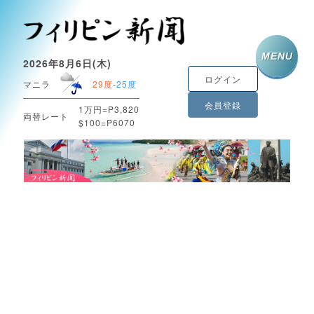
MENU
2026年8月6日(木)
ログイン
マニラ
29度
-
25度
会員登録
1万円=P3,820
両替レート
$100=P6070