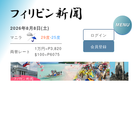
MENU
2026年8月8日(土)
ログイン
マニラ
29度
-
25度
会員登録
1万円=P3,820
両替レート
$100=P6075