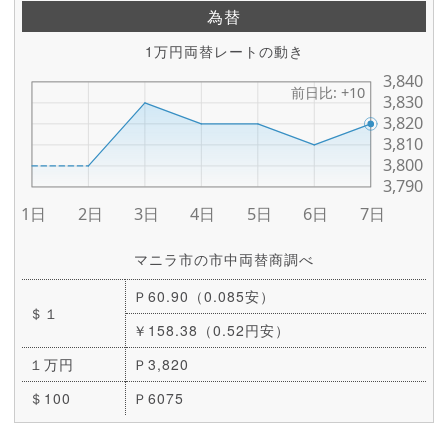
為替
1万円両替レートの動き
マニラ市の市中両替商調べ
Ｐ60.90（0.085安）
＄１
￥158.38（0.52円安）
１万円
Ｐ3,820
＄100
Ｐ6075