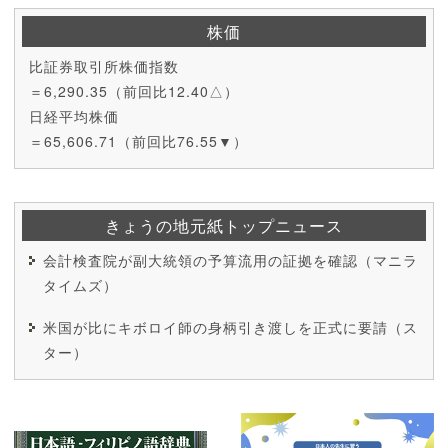
株価
比証券取引所株価指数
＝6,290.35（前回比12.40△）
日経平均株価
＝65,606.71（前回比76.55▼）
きょうの地元紙トップニュース
会計検査院が副大統領の予算流用の証拠を確認（マニラ
タイムズ）
米国が比にキボロイ師の身柄引き渡しを正式に要請（ス
ター）