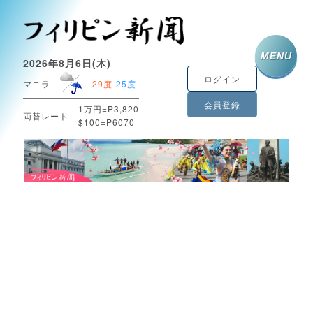
MENU
2026年8月6日(木)
ログイン
マニラ
29度
-
25度
会員登録
1万円=P3,820
両替レート
$100=P6070