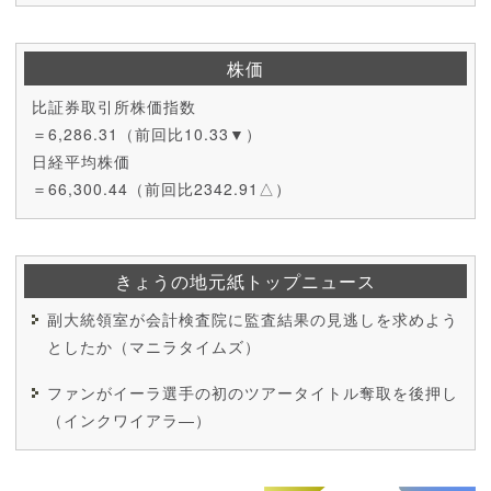
株価
比証券取引所株価指数
＝6,286.31（前回比10.33▼）
日経平均株価
＝66,300.44（前回比2342.91△）
きょうの地元紙トップニュース
副大統領室が会計検査院に監査結果の見逃しを求めよう
としたか（マニラタイムズ）
ファンがイーラ選手の初のツアータイトル奪取を後押し
（インクワイアラ―）