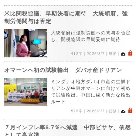
米比関税協議、早期決着に期待 大統領府、強
制労働関与は否定
大統領府は強制労働への関与を否定
し、関税協議の早期妥結に期待
.
412字｜
2026/8/7
｜経済｜
オマーンへ初の試験輸出 ダバオ産ドリアン
ミンダナオ地方ダバオ市産の生鮮ド
リアンが中東オマーンに向けて初め
て試験輸出。中国に続く新たな輸出
ルート
.
573字｜
2026/8/7
｜経済｜
７月インフレ率8.7％へ減速 中部ビサヤ、依然
として高水準