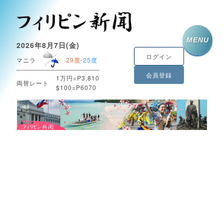
MENU
2026年8月7日(金)
ログイン
マニラ
29度
-
25度
会員登録
1万円=P3,810
両替レート
$100=P6070