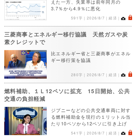
えた一方、失業率は前年同月の
3.7％から4.9％に悪化
.
591字｜
2026/8/7
｜経済｜
三菱商事とエネルギー移行協議 天然ガスや炭
素クレジットで
比エネルギー省と三菱商事がエネル
ギー移行策を協議
.
280字｜
2026/8/7
｜経済｜
燃料補助、１Ｌ12ペソに拡充 15日開始、公共
交通の負担軽減
ジプニーなどの公共交通車両に対す
る燃料補助金を現行の１リットル当
たり10ペソから12ペソに引き上げ
.
541字｜
2026/8/7
｜経済｜