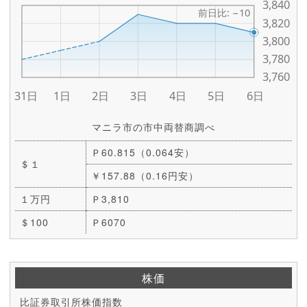
マニラ市の市中両替商調べ
Ｐ60.815（0.064安）
＄１
￥157.88（0.16円安）
１万円
Ｐ3,810
＄100
Ｐ6070
株価
比証券取引所株価指数