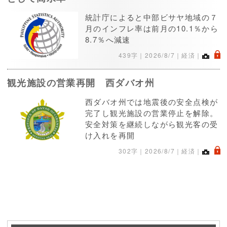
統計庁によると中部ビサヤ地域の７
月のインフレ率は前月の10.1％から
8.7％へ減速
.
439字｜
2026/8/7
｜経済｜
観光施設の営業再開 西ダバオ州
西ダバオ州では地震後の安全点検が
完了し観光施設の営業停止を解除。
安全対策を継続しながら観光客の受
け入れを再開
.
302字｜
2026/8/7
｜経済｜