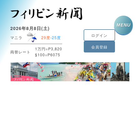
MENU
2026年8月8日(土)
ログイン
マニラ
29度
-
25度
会員登録
1万円=P3,820
両替レート
$100=P6075