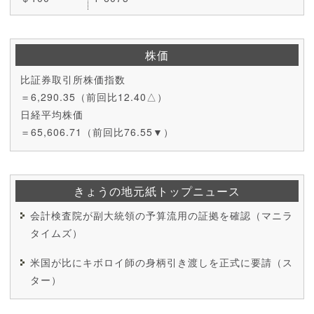
株価
比証券取引所株価指数
＝6,290.35（前回比12.40△）
日経平均株価
＝65,606.71（前回比76.55▼）
きょうの地元紙トップニュース
会計検査院が副大統領の予算流用の証拠を確認（マニラ
タイムズ）
米国が比にキボロイ師の身柄引き渡しを正式に要請（ス
ター）