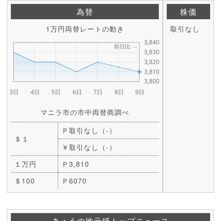
為替
株価
1万円両替レートの動き
取引なし
マニラ市の市中両替商調べ
Ｐ取引なし（-）
＄１
￥取引なし（-）
１万円
Ｐ3,810
＄100
Ｐ6070
きょうの地元紙トップニュース