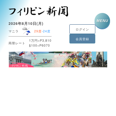
MENU
2026年8月10日(月)
ログイン
マニラ
29度
-
24度
会員登録
1万円=P3,810
両替レート
$100=P6070