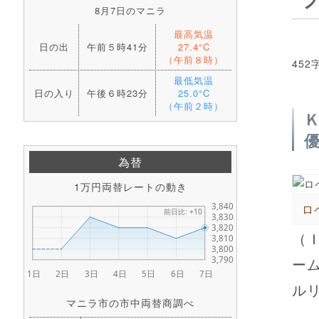
8月7日のマニラ
最高気温
日の出
午前５時41分
27.4°C
（午前８時）
452
最低気温
日の入り
午後６時23分
25.0°C
（午前２時）
為替
1万円両替レートの動き
ロ
（
ー
ルリ
マニラ市の市中両替商調べ