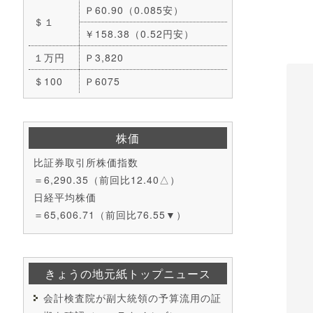
Ｐ60.90（0.085安）
＄１
￥158.38（0.52円安）
１万円
Ｐ3,820
＄100
Ｐ6075
株価
比証券取引所株価指数
＝6,290.35（前回比12.40△）
日経平均株価
＝65,606.71（前回比76.55▼）
きょうの地元紙トップニュース
会計検査院が副大統領の予算流用の証