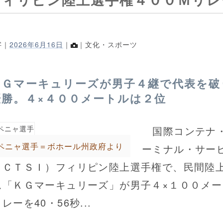
字｜
2026年6月16日
｜
｜文化・スポーツ
ＫＧマーキュリーズが男子４継で代表を破
優勝。４×４００メートルは２位
国際コンテナ
ペニャ選手＝ボホール州政府より
ーミナル・サー
ＩＣＴＳＩ）フィリピン陸上選手権で、民間陸
ム「ＫＧマーキュリーズ」が男子４×１００メー
レーを40・56秒...