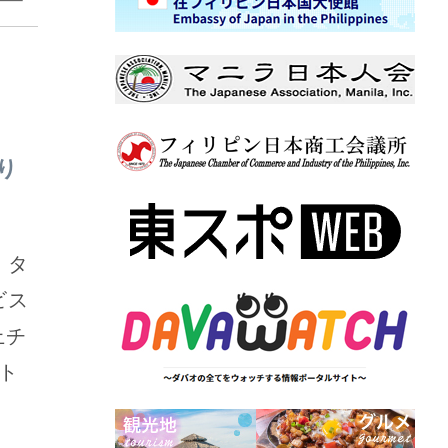
り
・タ
ビス
上チ
ト